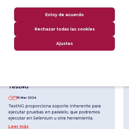
22 Mar 2024
TestNG te permite establecer el rango de
Estoy de acuerdo
prioridad. De este modo, podemos clasificar
los métodos de prueba en el orden deseado.
Rechazar todas las cookies
Leer más
Ajustes
Ejecución paralela de pruebas en
TestNG
19 Mar 2024
TestNG proporciona soporte inherente para
ejecutar pruebas en paralelo, que podremos
ejecutar en Selenium u otra herramienta.
Leer más