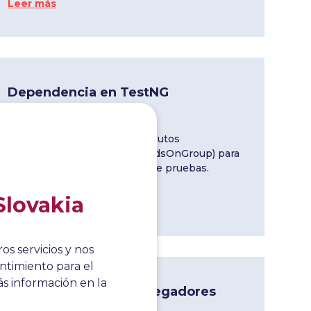
Leer más
Dependencia en TestNG
23 Mar 2024
TestNG proporciona dos atributos
(dependsOnMethod y dependsOnGroup) para
conseguir dependencias entre pruebas.
Leer más
Slovakia
s servicios y nos
ntimiento para el
s información en la
Pruebas en varios navegadores
con TestNG