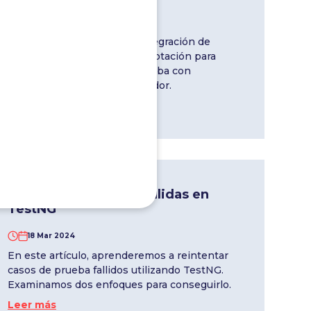
20 Mar 2024
pruebas multi navegador: integración de
Selenium con TestNG con anotación para
parametrizar el script de prueba con
diferentes valores de navegador.
Leer más
Reejecutar pruebas fallidas en
TestNG
18 Mar 2024
En este artículo, aprenderemos a reintentar
casos de prueba fallidos utilizando TestNG.
Examinamos dos enfoques para conseguirlo.
Leer más