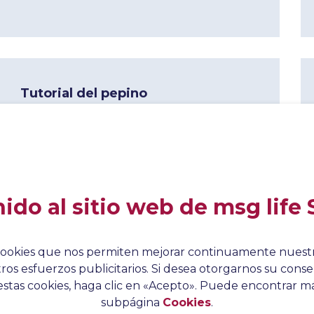
Tutorial del pepino
12 Abr 2024
¿Qué es el Desarrollo Dirigido por Pruebas
(TDD) y cuáles son las características de la
herramienta Cucumber que la hacen ideal para
las pruebas de aceptación?
ido al sitio web de msg life 
Leer más
za cookies que nos permiten mejorar continuamente nuestro
os esfuerzos publicitarios. Si desea otorgarnos su conse
stas cookies, haga clic en «Acepto». Puede encontrar má
Establecer la prioridad en TestNG
subpágina
Cookies
.