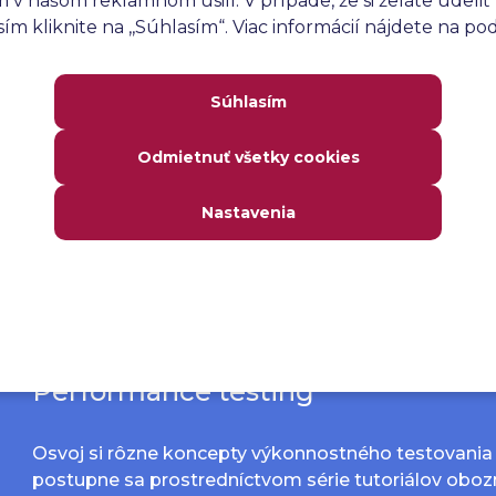
v našom reklamnom úsilí. V prípade, že si želáte udeliť 
m kliknite na ,,Súhlasím“. Viac informácií nájdete na p
Vďaka podrobným tutoriálom s ľahkosťou zvládneš
ako Selenium, Katalon a ďalšie, od základnej úrovne,
Súhlasím
pokročilú.
Odmietnuť všetky cookies
Nastavenia
Performance testing
Osvoj si rôzne koncepty výkonnostného testovania
postupne sa prostredníctvom série tutoriálov obo