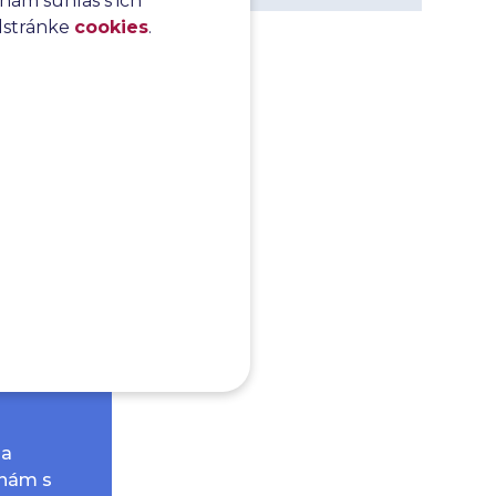
nám súhlas s ich
odstránke
cookies
.
 nástroje
 až po tú
 a
znám s