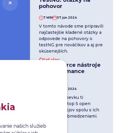
TestNG: otázky na
pohovor
7 MIN
07 jún 2024
V tomto návode sme pripravili
najčastejšie kladené otázky a
odpovede na pohovory o
testNG pre nováčikov a aj pre
skúsenejších.
Čítať viac
Open Source nástroje
na Performance
Testing
5 MIN
03 jún 2024
V tomto príspevku ti
predstavíme top 5 open
akia
source nástrojov spolu s ich
výhodami a obmedzeniami.
Čítať viac
anie našich služieb