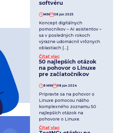
softvéru
MIN
08 jún 2025
Koncept digitálnych
pomocníkov – AI asistentov –
sa v posledných rokoch
výrazne udomácnil vrôznych
oblastiach […]
Čítať viac
50 najlepších otázok
na pohovor o Linuxe
pre začiatočníkov
8 MIN
08 jún 2024
Pripravte sa na pohovor o
Linuxe pomocou nášho
komplexného zoznamu 50
najlepších otázok na
pohovore o Linuxe.
Čítať viac