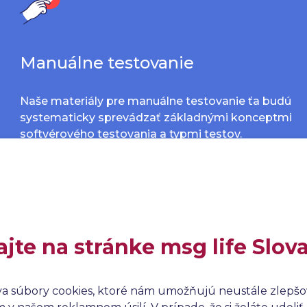
Manuálne testovanie
Naše materiály pre manuálne testovanie ťa budú
systematicky sprevádzať základnými konceptmi
softvérového testovania a typmi testov.
ajte na stránke msg life Slov
va súbory cookies, ktoré nám umožňujú neustále zlepšov
Automatizované testovanie