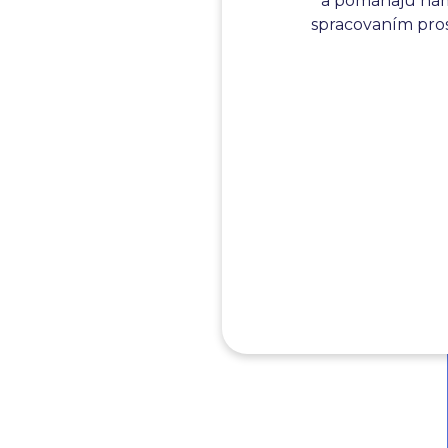
a pomáhajú nám 
spracovaním prosí