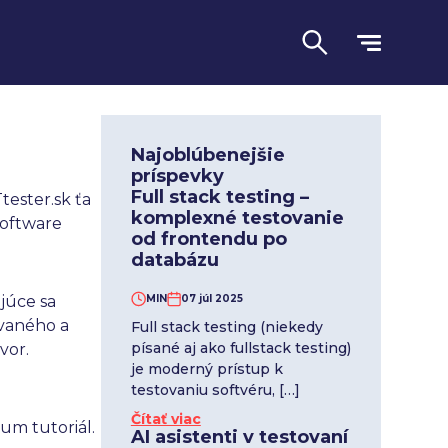
Najoblúbenejšie
príspevky
Full stack testing –
tester.sk ťa
komplexné testovanie
software
od frontendu po
databázu
ajúce sa
MIN
07 júl 2025
ovaného a
Full stack testing (niekedy
písané aj ako fullstack testing)
vor.
Jazyk
je moderný prístup k
testovaniu softvéru, […]
Čítať viac
um tutoriál.
AI asistenti v testovaní